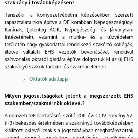
szakirányú továbbképzésen?
Tanszéki, a környezetvédelmi képzésekben szerzett
tapasztalatainkra építve a DE korábban Népegészségügyi
Karának, (jelenleg ÁOK, Népegészség- és Járványtani
Intézetének), valamint a munka- és a tűzvédelem
területén nagy gyakorlattal rendelkező szakértő kollégák,
illetve vállalati EHS vezetők bevonásával rendkívül
színvonalas oktatói gárdára építve dolgoztuk ki az új EHS
szakirányú szakok tartalmi és szakmai elemeit.
Oktatók adatlapjai
Milyen jogosultságokat jelent a megszerzett EHS
szakember/szakmérnök oklevél?
A nemzeti felsőoktatásról szóló 2011. évi CCIV. törvény 52.
§ (3) bekezdés értelmében a szakirányú továbbképzésben
kiállított oklevél csakis a jogszabályban meghatározottak
szerint jogosít munkakör betöltésére, tevékenység