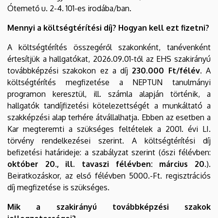
Ótemető u. 2-4. 101-es irodába/ban.
Mennyi a költségtérítési díj? Hogyan kell ezt fizetni?
A költségtérítés összegéről szakonként, tanévenként
értesítjük a hallgatókat, 2026.09.01-től az EHS szakirányú
továbbképzési szakokon ez a díj
230.000 Ft/félév
. A
költségtérítés megfizetése a NEPTUN tanulmányi
programon keresztül, ill. számla alapján történik, a
hallgatók tandíjfizetési kötelezettségét a munkáltató a
szakképzési alap terhére átvállalhatja. Ebben az esetben a
Kar megteremti a szükséges feltételek a 2001. évi LI.
törvény rendelkezései szerint. A költségtérítési díj
befizetési határideje: a szabályzat szerint (őszi félévben:
október 20., ill. tavaszi félévben: március 20.
).
Beiratkozáskor, az első félévben 5000.-Ft. regisztrációs
díj megfizetése is szükséges.
Mik a szakirányú továbbképzési szakok