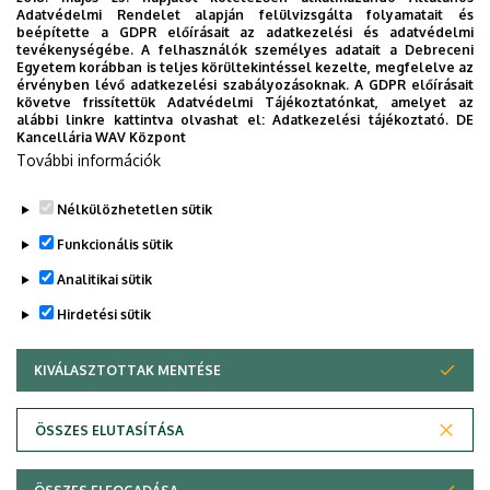
Álláshirdetések
Adatvédelmi Rendelet alapján felülvizsgálta folyamatait és
beépítette a GDPR előírásait az adatkezelési és adatvédelmi
tevékenységébe. A felhasználók személyes adatait a Debreceni
Mik a végzettek véleménye a szakról?
Egyetem korábban is teljes körültekintéssel kezelte, megfelelve az
érvényben lévő adatkezelési szabályozásoknak. A GDPR előírásait
követve frissítettük Adatvédelmi Tájékoztatónkat, amelyet az
Képzéseink rendkívül hallgatóbarátak, magas szakmai
alábbi linkre kattintva olvashat el:
Adatkezelési tájékoztató.
DE
tartalommal és jól szervezett oktatási profillal kialakítva.
Kancellária WAV Központ
További információk
Vélemények a szakról
Nélkülözhetetlen sütik
Legutóbbi frissítés:
2026. 06. 25. 15:51
Funkcionális sütik
Analitikai sütik
Hirdetési sütik
KIVÁLASZTOTTAK MENTÉSE
WITHDRAW CONSENT
Adatvédelem
Adatvédelem
ÖSSZES ELUTASÍTÁSA
Technikai információk