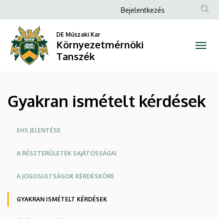
Gyakran
Ugrás
Anonim
Bejelentkezés
a
Felhasználói
ismételt
tartalomra
DE Műszaki Kar
fiók
Környezetmérnöki
kérdések
menüje
Tanszék
|
Környezetmérnöki
Gyakran ismételt kérdések
Tanszék
Oldalmenü
EHS JELENTÉSE
A RÉSZTERÜLETEK SAJÁTOSSÁGAI
A JOGOSULTSÁGOK KÉRDÉSKÖRE
GYAKRAN ISMÉTELT KÉRDÉSEK