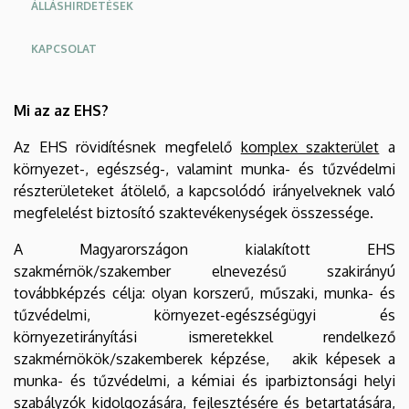
ÁLLÁSHIRDETÉSEK
KAPCSOLAT
Mi az az EHS?
Az EHS rövidítésnek megfelelő
komplex szakterület
a
környezet-, egészség-, valamint munka- és tűzvédelmi
részterületeket átölelő, a kapcsolódó irányelveknek való
megfelelést biztosító szaktevékenységek összessége.
A Magyarországon kialakított EHS
szakmérnök/szakember elnevezésű szakirányú
továbbképzés célja: olyan korszerű, műszaki, munka- és
tűzvédelmi, környezet-egészségügyi és
környezetirányítási ismeretekkel rendelkező
szakmérnökök/szakemberek képzése, akik képesek a
munka- és tűzvédelmi, a kémiai és iparbiztonsági helyi
szabályzók kidolgozására, fejlesztésére és betartatására,