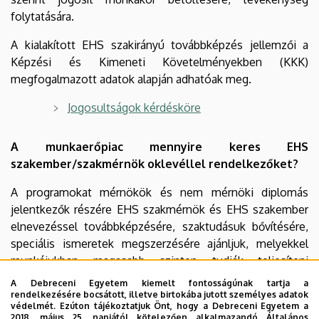
folytatására.
A kialakított EHS szakirányú továbbképzés jellemzői a
Képzési és Kimeneti Követelményekben (KKK)
megfogalmazott adatok alapján adhatóak meg.
Jogosultságok kérdésköre
A munkaerőpiac mennyire keres EHS
szakember/szakmérnök oklevéllel rendelkezőket?
A programokat mérnökök és nem mérnöki diplomás
jelentkezők részére EHS szakmérnök és EHS szakember
elnevezéssel továbbképzésére, szaktudásuk bővítésére,
speciális ismeretek megszerzésére ajánljuk, melyekkel
munkájukban magasabb szinten tudják teljesíteni
feladataikat, illetve helyzeti előnybe juthatnak a munkaerő
A Debreceni Egyetem kiemelt fontosságúnak tartja a
piacon.
rendelkezésére bocsátott, illetve birtokába jutott személyes adatok
védelmét. Ezúton tájékoztatjuk Önt, hogy a Debreceni Egyetem a
2018. május 25. napjától kötelezően alkalmazandó Általános