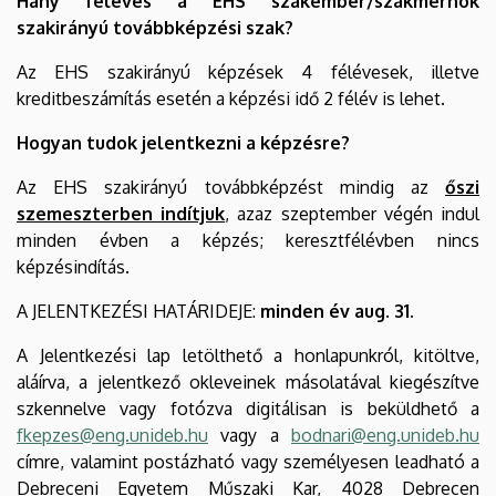
Hány féléves a EHS szakember/szakmérnök
szakirányú továbbképzési szak?
Az EHS szakirányú képzések 4 félévesek, illetve
kreditbeszámítás esetén a képzési idő 2 félév is lehet.
Hogyan tudok jelentkezni a képzésre?
Az EHS szakirányú továbbképzést mindig az
őszi
szemeszterben indítjuk
, azaz szeptember végén indul
minden évben a képzés; keresztfélévben nincs
képzésindítás.
A JELENTKEZÉSI HATÁRIDEJE:
minden év aug. 31.
A Jelentkezési lap letölthető a honlapunkról, kitöltve,
aláírva, a jelentkező okleveinek másolatával kiegészítve
szkennelve vagy fotózva digitálisan is beküldhető a
fkepzes@eng.unideb.hu
vagy a
bodnari@eng.unideb.hu
címre, valamint postázható vagy személyesen leadható a
Debreceni Egyetem Műszaki Kar, 4028 Debrecen