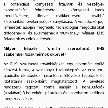
a potenciális környezeti ártalmak és veszélyek
azonosítására, felmérésére, a környezeti károk
megelőzésére, illetve csökkentésére, továbbá
kárelhárítási tevékenységek irányítására. A vonatkozó jogi
ismeretek alapján megfelelő technológiai megoldásokat
dolgoznak ki és alkalmaznak a munkahelyi, vállalati EHS
feladatok és célok elérésére.
Milyen képzési formán szerezhető EHS
szakember/szakmérnök oklevél?
Az EHS szakirányú továbbképzés egy diplomára épülő
képzési forma, a szakirányú továbbképzés az egyetemi
graduális oktatáshoz hasonlóan, félévekre tagolódik és
időtartama szakonként meghatározott. A levelező
rendszerű tagozati forma alapján a konzultációk
(általában) 3 hetenként pénteken és szombaton kerülnek
megszervezésre.