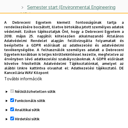
Semester start (Environmental Engineering
MSc)
A Debreceni Egyetem kiemelt fontosságúnak tartja a
Program Specifications
rendelkezésére bocsátott, illetve birtokába jutott személyes adatok
védelmét. Ezúton tájékoztatjuk Önt, hogy a Debreceni Egyetem a
Selecting specialization
2018. május 25. napjától kötelezően alkalmazandó Általános
Adatvédelmi Rendelet alapján felülvizsgálta folyamatait és
Internship
beépítette a GDPR előírásait az adatkezelési és adatvédelmi
tevékenységébe. A felhasználók személyes adatait a Debreceni
Thesis
Egyetem korábban is teljes körültekintéssel kezelte, megfelelve az
érvényben lévő adatkezelési szabályozásoknak. A GDPR előírásait
State Exam
követve frissítettük Adatvédelmi Tájékoztatónkat, amelyet az
alábbi linkre kattintva olvashat el:
Adatkezelési tájékoztató.
DE
Kancellária WAV Központ
Important information for graduands
További információk
Degree Certificate
Nélkülözhetetlen sütik
Legutóbbi frissítés:
2024. 03. 06. 10:56
Funkcionális sütik
Analitikai sütik
Hirdetési sütik