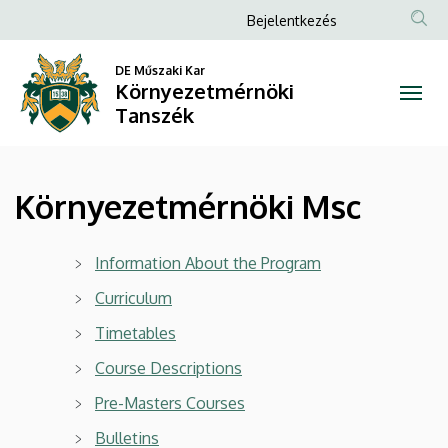
Környezetmérnöki
Ugrás
Anonim
Bejelentkezés
a
Felhasználói
Msc
tartalomra
DE Műszaki Kar
fiók
Környezetmérnöki
|
menüje
Tanszék
Környezetmérnöki
Tanszék
Környezetmérnöki Msc
Information About the Program
Curriculum
Timetables
Course Descriptions
Pre-Masters Courses
Bulletins