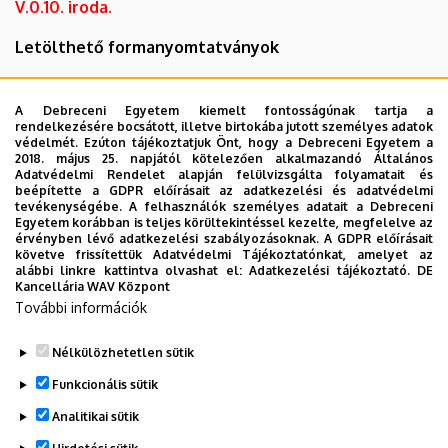
V.0.10. iroda.
Letölthető formanyomtatványo
k
Fogadó nyilatkozat szakmai gyakorlathoz
A Debreceni Egyetem kiemelt fontosságúnak tartja a
rendelkezésére bocsátott, illetve birtokába jutott személyes adatok
Szakmai gyakorlatos megállapodás: György
védelmét. Ezúton tájékoztatjuk Önt, hogy a Debreceni Egyetem a
Ágnes (kari szakmai gyakorlat felelős)
Műszaki Kar
2018. május 25. napjától kötelezően alkalmazandó Általános
Adatvédelmi Rendelet alapján felülvizsgálta folyamatait és
"B" épület
, 1. emelet, B 1.04
irodában kell intézni
beépítette a GDPR előírásait az adatkezelési és adatvédelmi
(
agnes@eng.unideb.hu
)!!
tevékenységébe. A felhasználók személyes adatait a Debreceni
Egyetem korábban is teljes körültekintéssel kezelte, megfelelve az
érvényben lévő adatkezelési szabályozásoknak. A GDPR előírásait
Beszámolóval szemben támasztott
követve frissítettük Adatvédelmi Tájékoztatónkat, amelyet az
követelmények
alábbi linkre kattintva olvashat el:
Adatkezelési tájékoztató.
DE
Kancellária WAV Központ
Igazolás a teljesítésről (a hallgató
További információk
teljesítményértékelésével kiegészítve)
Nélkülözhetetlen sütik
Legutóbbi frissítés:
2026. 07. 15. 15:04
Funkcionális sütik
Analitikai sütik