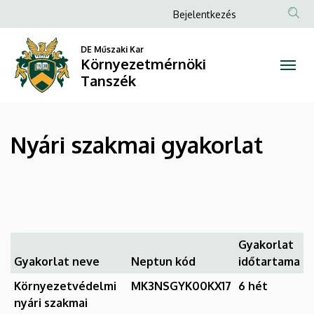
Nyári
Ugrás
Anonim
Bejelentkezés
a
Felhasználói
szakmai
tartalomra
DE Műszaki Kar
fiók
Környezetmérnöki
gyakorlat
menüje
Tanszék
|
Környezetmérnöki
Nyári szakmai gyakorlat
Tanszék
Gyakorlat
Gyakorlat neve
Neptun kód
időtartama
Környezetvédelmi
MK3NSGYK00KX17
6 hét
nyári szakmai