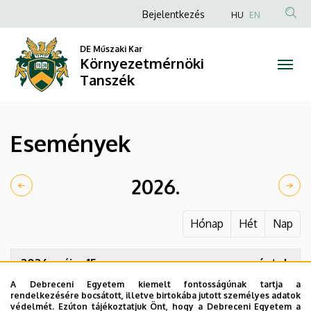
Események
Ugrás
Anonim
Bejelentkezés
HU
EN
a
Felhasználói
|
tartalomra
DE Műszaki Kar
fiók
Környezetmérnöki
Környezetmérnöki
menüje
Tanszék
Tanszék
Események
2026.
Hónap
Hét
Nap
2026. május 15.
péntek
A Debreceni Egyetem kiemelt fontosságúnak tartja a
08:00
Tavaszi Tudományos Hallgatói
rendelkezésére bocsátott, illetve birtokába jutott személyes adatok
Konferencia
védelmét. Ezúton tájékoztatjuk Önt, hogy a Debreceni Egyetem a