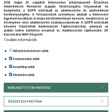
2018. május 25. napjától kötelezően alkalmazandó Általános
Adatvédelmi Rendelet alapján felülvizsgálta folyamatait és
20:30
Az éjszaka misztériuma Nr. 2. - Sol
beépítette a GDPR előírásait az adatkezelési és adatvédelmi
tevékenységébe. A felhasználók személyes adatait a Debreceni
Oriens Kórus koncert
Egyetem korábban is teljes körültekintéssel kezelte, megfelelve az
érvényben lévő adatkezelési szabályozásoknak. A GDPR előírásait
2026. május 20.
szerda
követve frissítettük Adatvédelmi Tájékoztatónkat, amelyet az
alábbi linkre kattintva olvashat el:
Adatkezelési tájékoztató.
DE
Kancellária WAV Központ
09:00
Alakítsd Te a debreceni
További információk
tömegközlekedést! – EnCLOD
Hackathon
Nélkülözhetetlen sütik
14:00
Fazekas Mihály 260
Funkcionális sütik
Analitikai sütik
2026. május 21.
csütörtök
Hirdetési sütik
10:00
XVII. Térinformatikai Konferencia
és Szakkiállítás 2026 Debrecen
KIVÁLASZTOTTAK MENTÉSE
WITHDRAW CONSENT
2026. május 28.
csütörtök
Adatvédelem
Adatvédelem
ÖSSZES ELUTASÍTÁSA
17:00
KLTE Baráti Köre
Technikai információk